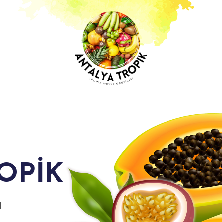
R
OPİK
ı