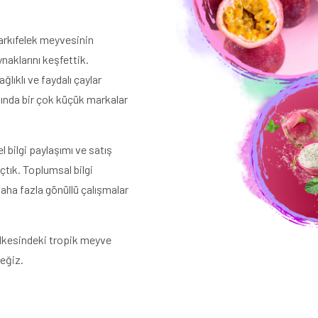
arkıfelek meyvesinin
naklarını keşfettik.
ıklı ve faydalı çaylar
tında bir çok küçük markalar
 bilgi paylaşımı ve satış
çtık. Toplumsal bilgi
daha fazla gönüllü çalışmalar
ülkesindeki tropik meyve
eğiz.