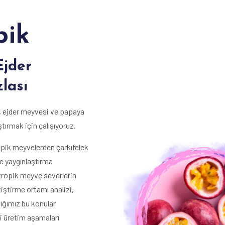
pik
Ejder
lası
), ejder meyvesi ve papaya
ştırmak için çalışıyoruz.
ropik meyvelerden çarkıfelek
e yaygınlaştırma
tropik meyve severlerin
iştirme ortamı analizi,
tığımız bu konular
li üretim aşamaları