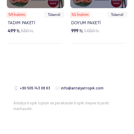
+90 505 143 08 63
info@antalyatropik.com
Antalya tropik toptan ve perakende tropik meyve ticareti
markasıdır.