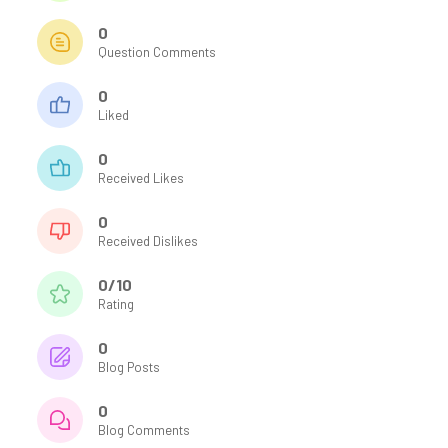
0
Question Comments
0
Liked
0
Received Likes
0
Received Dislikes
0/10
Rating
0
Blog Posts
0
Blog Comments