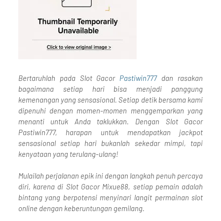
Bertaruhlah pada Slot Gacor
Pastiwin777
dan rasakan
bagaimana setiap hari bisa menjadi panggung
kemenangan yang sensasional. Setiap detik bersama kami
dipenuhi dengan momen-momen menggemparkan yang
menanti untuk Anda taklukkan. Dengan Slot Gacor
Pastiwin777, harapan untuk mendapatkan jackpot
sensasional setiap hari bukanlah sekedar mimpi, tapi
kenyataan yang terulang-ulang!
Mulailah perjalanan epik ini dengan langkah penuh percaya
diri, karena di Slot Gacor Mixue88, setiap pemain adalah
bintang yang berpotensi menyinari langit permainan slot
online dengan keberuntungan gemilang.